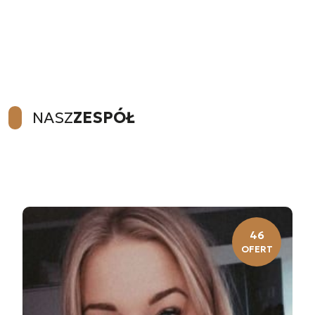
NASZ
ZESPÓŁ
46
OFERT