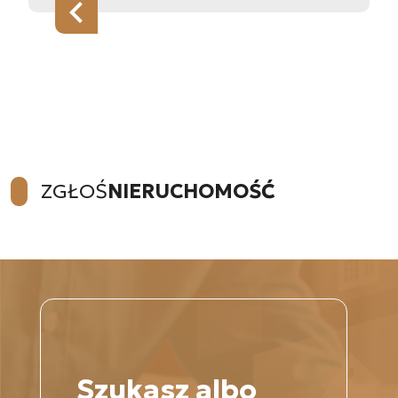
ZGŁOŚ
NIERUCHOMOŚĆ
Szukasz albo