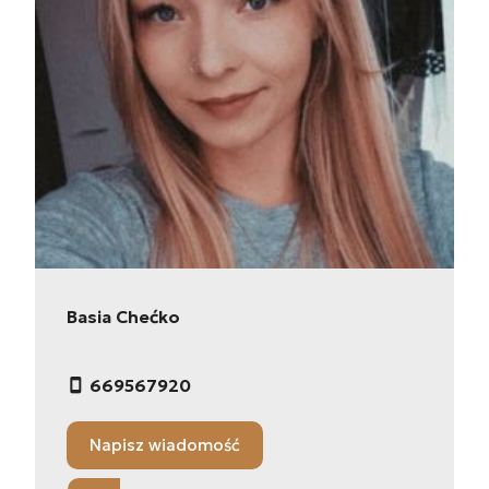
Basia Chećko
669567920
Napisz wiadomość