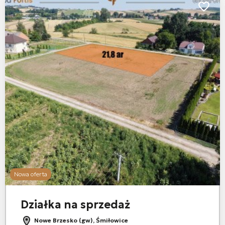
o ulubionych
Dodaj d
Nowa oferta
Działka na sprzedaż
Nowe Brzesko (gw), Śmiłowice