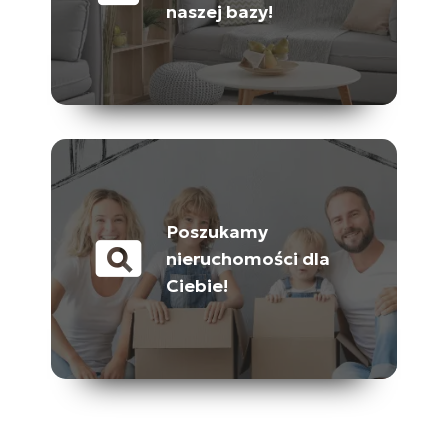
naszej bazy!
Poszukamy
pageview
nieruchomości dla
Ciebie!