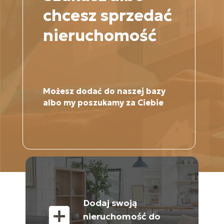
chcesz sprzedać
nieruchomość
Możesz dodać do naszej bazy
albo my poszukamy za Ciebie
Dodaj swoją
add_box
nieruchomość do