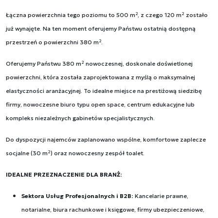
Łączna powierzchnia tego poziomu to 500 m², z czego 120 m² zostało
już wynajęte. Na ten moment oferujemy Państwu ostatnią dostępną
przestrzeń o powierzchni 380 m².
Oferujemy Państwu 380 m² nowoczesnej, doskonale doświetlonej
powierzchni, która została zaprojektowana z myślą o maksymalnej
elastyczności aranżacyjnej. To idealne miejsce na prestiżową siedzibę
firmy, nowoczesne biuro typu open space, centrum edukacyjne lub
kompleks niezależnych gabinetów specjalistycznych.
Do dyspozycji najemców zaplanowano wspólne, komfortowe zaplecze
socjalne (30 m²) oraz nowoczesny zespół toalet.
IDEALNE PRZEZNACZENIE DLA BRANŻ:
Sektora Usług Profesjonalnych i B2B:
Kancelarie prawne,
notarialne, biura rachunkowe i księgowe, firmy ubezpieczeniowe,