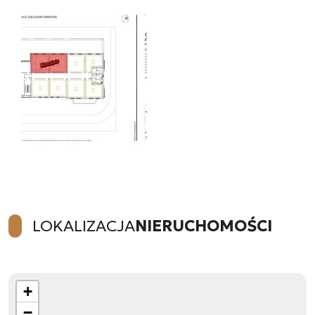
LOKALIZACJA
NIERUCHOMOŚCI
+
−