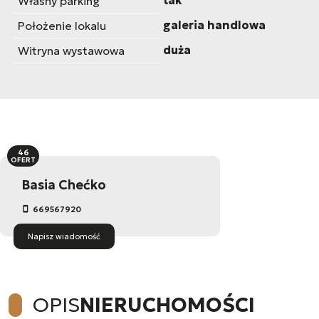
tak
Własny parking
galeria handlowa
Położenie lokalu
duża
Witryna wystawowa
46
OFERT
Basia Chećko
669567920
Napisz wiadomość
OPIS
NIERUCHOMOŚCI