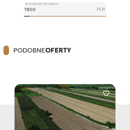
WYSOKOŚĆ PROWIZJI
PLN
PODOBNE
OFERTY
Dodaj do ulub